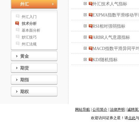
外汇技术人气指标
外汇
EXPMA指数平滑移动平
外汇入门
技术分析
RSI相对强弱指标
基本面分析
炒汇技巧
ARBR人气意愿指标
外汇法规
MACD指数平滑异同平
黄金
KDJ随机指标
期货
期指
期权
网站导航
|
公司简介
|
法律声明
|
诚聘英
欢迎访问证券之星！请
点此
与