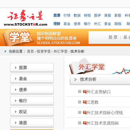
股票
行情
数据
研报
股评
港股
新股
科
理财
基金
债券
银行
外汇
黄金
期指
期
股票
基
|
当前位置：
首页
-
投资学堂
-
外汇学堂
- 技术分析
股票
基金
技术分析
债券
外汇走势缺口
银行
江恩数
权证
外汇技术指标心理线
港股
外汇技术意愿指标