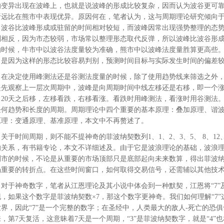
的变异出现在波峰上，也就是说波峰的形成比较复杂，因而认为波谷更可
析远比在熊市中表现优异。原因何在，笔者认为，这与周期理论研究倾向
，波谷比波峰形成或驻留的时间相对较短，而波峰因常出现强势整理的态
则相反，因为市态较弱，市场常以整理形态取代反弹，所以波峰比波谷形
的时候，牛市中以波谷法度量较为准确，熊市中以波峰法度量胜算更高些
，是因为这样的形态比较容易判别，预测时间目标与实际发生时间的偏差
决定使用峰测法还是谷测法度量的时候，除了使用趋势线来筛选之外，
是先观察上一层次周期中，波峰是向周期时间中线左移还是右移，即一个涨跌
向20天之后移，左移看跌，右移看涨。看跌时用峰测法，看涨时用谷测法
任何趋势和长度的周期。周期理论中四个重要的基本原理：叠加原理、谐
原理：变通原理、基准原理，本文中不再赘述了。
时间周期，则不能不提神奇的菲波纳契数列1、1、2、3、5、 8、12、21
的关系，有书籍专论，本文不详细述及。由于它是波浪理论的基础，波浪
测市的时候，不论是从重要的市场顶部只是底部起向未来数算，得出菲波
场重要的转折点。在这些时间窗口，如何取得交易信号，还需辅以其他技
于神奇数字，笔者从江恩理论及其小说中体会到一种默契，江恩将“7”
现，如果这个数字是菲波纳契数×7，那这个数字更神奇。我们如何理解“7
世界，因此“7”是一个完整的数字；在圣经中，人类最大的敌人-死亡的恐
，第7天复活，这意昧着7天是一个周期，“3”是菲波纳契数字，就是“4”