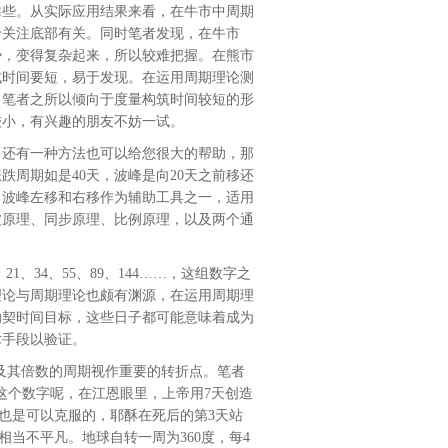
靠些。从实际应用结果来看，在牛市中周期
于关注底部有关。同时笔者发现，在牛市
势，变得复杂起来，所以较难把握。在熊市
成时间要短，易于发现。在运用周期理论测
。笔者之所以倾向于度量构筑时间较短的形
较小，有兴趣的朋友不妨一试。
还有一种方法也可以给您很大的帮助，那
周期如是40天，波峰是向20天之前移还
。波峰左移和右移作为辅助工具之一，适用
波原理、同步原理、比例原理，以及两个通
、34、55、89、144……，这组数字之
理论与周期理论也颇有渊源，在运用周期理
纳契时间目标，这些日子都可能意味着成为
术手段以验证。
及其倍数的周期视作重要的转折点。笔者
”这个数字呢，在江恩眼里，上帝用7天创造
俱也是可以克服的，耶酥在死后的第3天站
也相当不平凡。地球自转一周为360度，每4