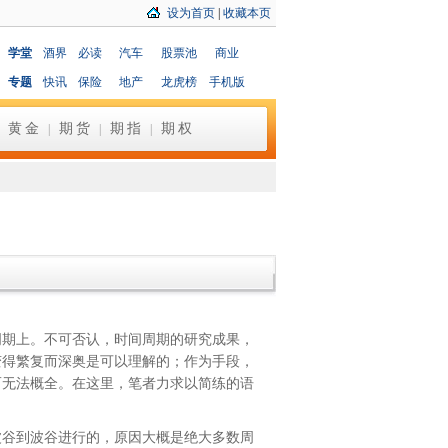
设为首页
|
收藏本页
学堂
酒界
必读
汽车
股票池
商业
专题
快讯
保险
地产
龙虎榜
手机版
黄金
期货
期指
期权
|
|
|
|
期上。不可否认，时间周期的研究成果，
变得繁复而深奥是可以理解的；作为手段，
而无法概全。在这里，笔者力求以简练的语
谷到波谷进行的，原因大概是绝大多数周