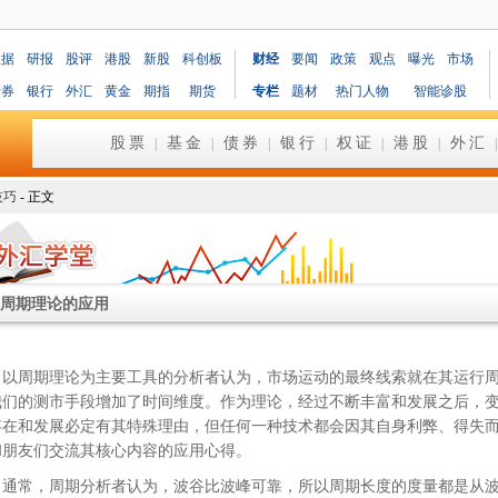
数据
研报
股评
港股
新股
科创板
财经
要闻
政策
观点
曝光
市场
债券
银行
外汇
黄金
期指
期货
专栏
题材
热门人物
智能诊股
股票
基金
债券
银行
权证
港股
外汇
|
|
|
|
|
|
技巧
- 正文
周期理论的应用
周期理论为主要工具的分析者认为，市场运动的最终线索就在其运行周
我们的测市手段增加了时间维度。作为理论，经过不断丰富和发展之后，
存在和发展必定有其特殊理由，但任何一种技术都会因其自身利弊、得失
和朋友们交流其核心内容的应用心得。
常，周期分析者认为，波谷比波峰可靠，所以周期长度的度量都是从波