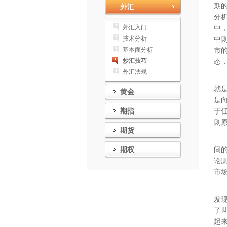
期
外汇
分
外汇入门
中
技术分析
中
基本面分析
市
炒汇技巧
态
外汇法规
在
就
黄金
是
期指
于
则
期货
关于
期权
间
论
市
对
发
了
起来