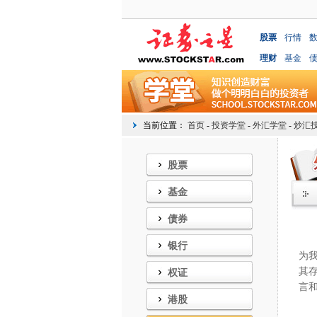
股票
行情
理财
基金
当前位置：
首页
-
投资学堂
-
外汇学堂
-
炒汇
股票
基金
债券
以
银行
为
其
权证
言
港股
通