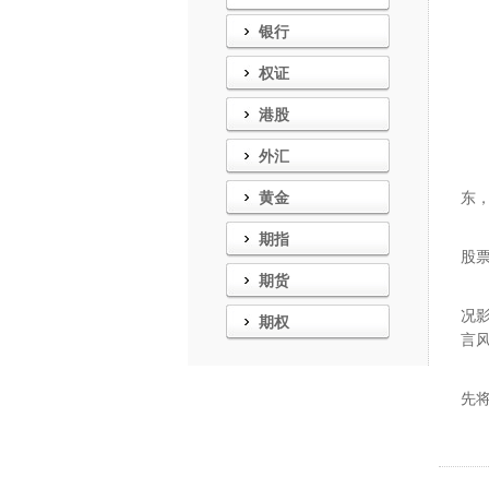
银行
(
(
权证
港股
(
外汇
(
黄金
东
(
期指
股
期货
(
况
期权
言
(
先