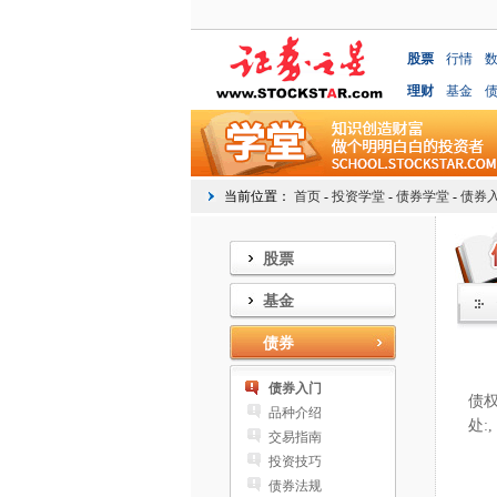
股票
行情
理财
基金
当前位置：
首页
-
投资学堂
-
债券学堂
-
债券
股票
基金
债券
债
债券入门
债
品种介绍
处:,
交易指南
(
投资技巧
债券法规
(