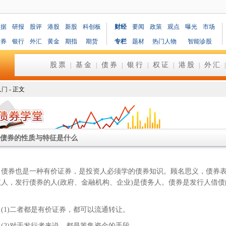
数据
研报
股评
港股
新股
科创板
财经
要闻
政策
观点
曝光
市场
债券
银行
外汇
黄金
期指
期货
专栏
题材
热门人物
智能诊股
股票
基金
债券
银行
权证
港股
外汇
|
|
|
|
|
|
入门
- 正文
债券的性质与特征是什么
券也是一种有价证券，是投资人必须学的债券知识。顾名思义，债券表
权人，发行债券的人(政府、金融机构、企业)是债务人。债券是发行人借债
1)二者都是有价证券，都可以流通转让。
2)对于发行者来说，都是筹集资金的手段。