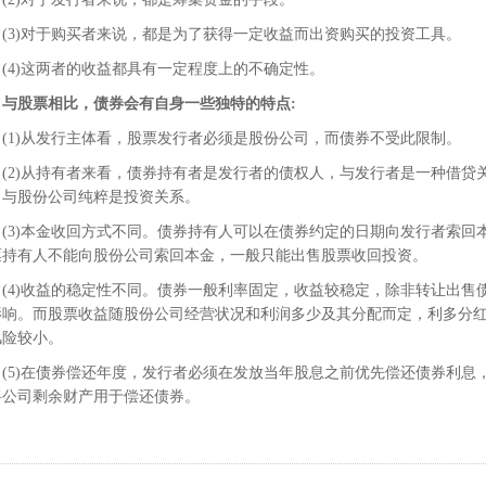
3)对于购买者来说，都是为了获得一定收益而出资购买的投资工具。
4)这两者的收益都具有一定程度上的不确定性。
与股票相比，债券会有自身一些独特的特点:
1)从发行主体看，股票发行者必须是股份公司，而债券不受此限制。
2)从持有者来看，债券持有者是发行者的债权人，与发行者是一种借贷
，与股份公司纯粹是投资关系。
3)本金收回方式不同。债券持有人可以在债券约定的日期向发行者索回
票持有人不能向股份公司索回本金，一般只能出售股票收回投资。
4)收益的稳定性不同。债券一般利率固定，收益较稳定，除非转让出售
影响。而股票收益随股份公司经营状况和利润多少及其分配而定，利多分
风险较小。
5)在债券偿还年度，发行者必须在发放当年股息之前优先偿还债券利息
将公司剩余财产用于偿还债券。