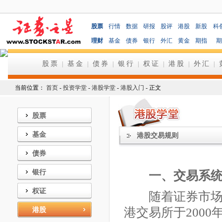
股票
行情
数据
研报
股评
港股
新股
科
理财
基金
债券
银行
外汇
黄金
期指
期
股票
基金
债券
银行
权证
港股
外汇
|
|
|
|
|
|
|
当前位置：
首页
-
投资学堂
-
港股学堂
-
港股入门
- 正文
股票
基金
港股交易规则
债券
银行
一、交易系统A
权证
随着证券市场规
港交易所于200
港股