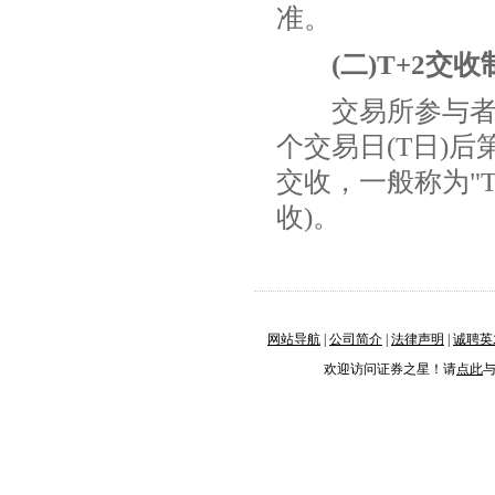
准。
(二)T+2交收
交易所参与者通
个交易日(T日)
交收，一般称为"T
收)。
网站导航
|
公司简介
|
法律声明
|
诚聘英
欢迎访问证券之星！请
点此
与