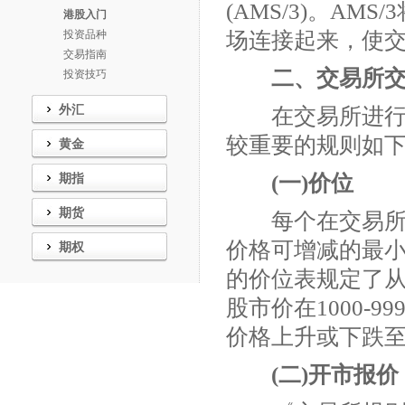
(AMS/3)。A
港股入门
场连接起来，使
投资品种
交易指南
二、交易所
投资技巧
外汇
在交易所进行证
较重要的规则如
黄金
(一)价位
期指
期货
每个在交易所交
价格可增减的最
期权
的价位表规定了从每股
股市价在1000-9
价格上升或下跌
(二)开市报价